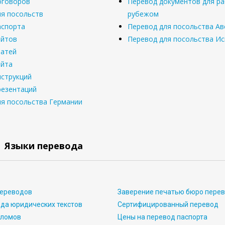
оговоров
Перевод документов для ра
ля посольств
рубежом
аспорта
Перевод для посольства Ав
айтов
Перевод для посольства И
татей
айта
нструкций
резентаций
ля посольства Германии
Языки перевода
переводов
Заверение печатью бюро пере
да юридических текстов
Сертифицированный перевод
пломов
Цены на перевод паспорта