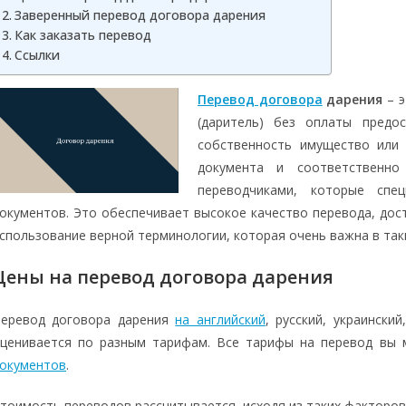
Заверенный перевод договора дарения
Как заказать перевод
Ссылки
Перевод договора
дарения
– э
(даритель) без оплаты предо
собственность имущество или 
документа и соответственно
переводчиками, которые спе
окументов. Это обеспечивает высокое качество перевода, дос
спользование верной терминологии, которая очень важна в так
Цены на перевод договора дарения
еревод договора дарения
на английский
, русский, украинский
ценивается по разным тарифам. Все тарифы на перевод вы
окументов
.
тоимость переводов рассчитывается, исходя из таких факторов