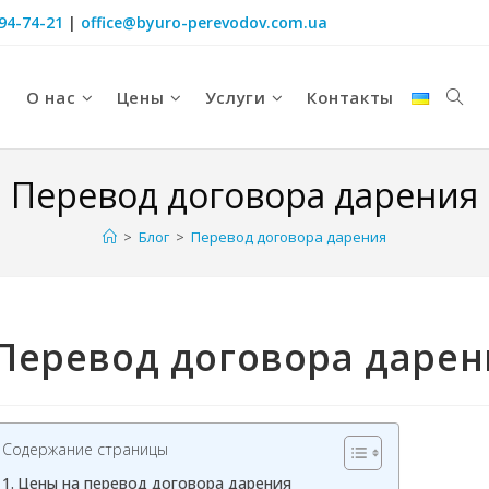
094-74-21
|
office@byuro-perevodov.com.ua
О нас
Цены
Услуги
Контакты
Перевод договора дарения
>
Блог
>
Перевод договора дарения
Перевод договора дарен
Содержание страницы
Цены на перевод договора дарения