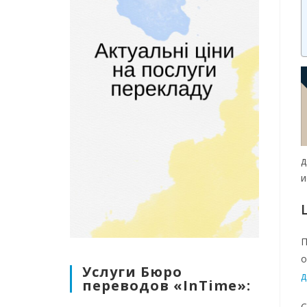
д
и
П
о
Услуги Бюро
д
переводов «InTime»:
С