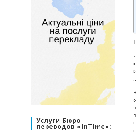
ю
к
д
Н
о
о
Услуги Бюро
п
переводов «InTime»:
п