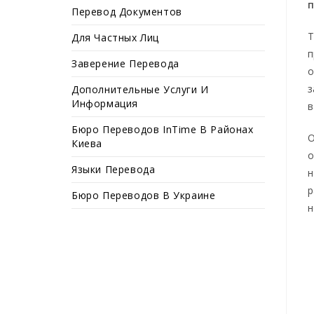
п
Перевод Документов
Т
Для Частных Лиц
п
Заверение Перевода
о
з
Дополнительные Услуги И
Информация
в
Бюро Переводов InTime В Районах
О
Киева
о
Языки Перевода
н
р
Бюро Переводов В Украине
н