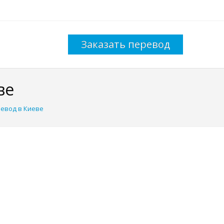
Заказать перевод
ве
евод в Киеве