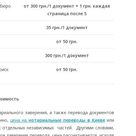
 бюро
от 300 грн./1 документ + 1 грн. каждая
страница после 5
35 грн./1 документ
от 50 грн.
300 грн./1 документ
оиск
от 50 грн.
тоимость
ариального заверения, а также перевода документов
енно,
цена на
нотариальные переводы в Киеве
или
х отдельных независимых частей. Другими словами,
е заверение перевода, цена рассчитывается, исходя