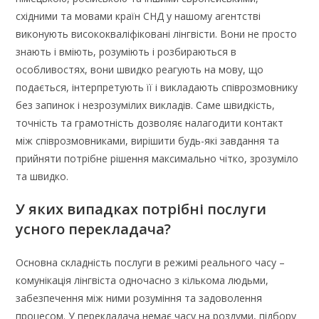
східними та мовами країн СНД у нашому агентстві
виконують висококваліфіковані лінгвісти. Вони не просто
знають і вміють, розуміють і розбираються в
особливостях, вони швидко реагують на мову, що
подається, інтерпретують її і викладають співрозмовнику
без запинок і незрозумілих викладів. Саме швидкість,
точність та грамотність дозволяє налагодити контакт
між співрозмовниками, вирішити будь-які завдання та
прийняти потрібне рішення максимально чітко, зрозуміло
та швидко.
У яких випадках потрібні послуги
усного перекладача?
Основна складність послуги в режимі реального часу –
комунікація лінгвіста одночасно з кількома людьми,
забезпечення між ними розуміння та задоволення
процесом. У перекладача немає часу на роздуми, підбору