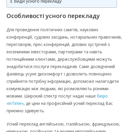
Види усного перекладу
Особливості усного перекладу
Для проведення політичних самітів, наукових
конференцій, судових засідань, нотаріальних правочинів,
переговорів, прес-конференцій, ділових зустрічей з
іноземними інвесторами, партнерами та навіть
потенційними клієнтами, держслужбовцями можуть
знадобитися послуги перекладачів. Саме досвідчений
фахівець усуне дискомфорт і дозволить повноцінно
сприйняти потрібну інформацію, допоможе налагодити
комунікацію між людьми, які розмовляють різними
мовами. Широкий спектр послуг надає наше
бюро
«inTime»
, де ціни на професійний усний переклад Вас
приємно здивують.
Усний переклад англійською, італійською, французькою,
німецькою, російською та іншими європейськими,