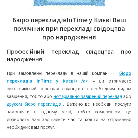
Бюро перекладів
InTime
у Києві Ваш
помічник при перекладі свідоцтва
про народження
Професійний переклад свідоцтва про
народження
При замовленні перекладу в нашій компанії –
бюро
перекладів InTime у Києві< /a>
– ви отримаєте
високоякісний переклад свідоцтва з необхідним видом
завірення, тобто або
нотаріально завірений переклад
або
друком бюро перекладів
. Бажано всі необхідні послуги
замовляти в одному місці, тобто комплексом, це
дозволить вам заощадити час та кошти на отримання
необхідних вам послуг.