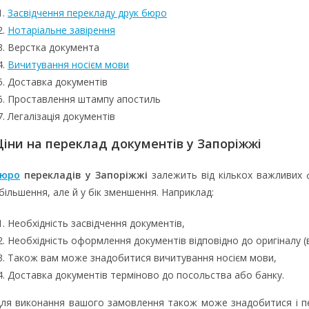
Засвідчення перекладу друк бюро
Нотаріальне завірення
Верстка документа
Вичитування носієм мови
Доставка документів
Проставлення штампу апостиль
Легалізація документів
Ціни на переклад документів у Запоріжжі
Бюро
перекладів у Запоріжжі
залежить від кількох важливих ф
більшення, але й у бік зменшення. Наприклад:
Необхідність засвідчення документів,
Необхідність оформлення документів відповідно до оригіналу (
Також вам може знадобитися вичитування носієм мови,
Доставка документів терміново до посольства або банку.
ля виконання вашого замовлення також може знадобитися і пер