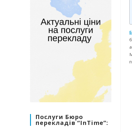
Б
б
а
М
п
Послуги Бюро
перекладів “InTime”: