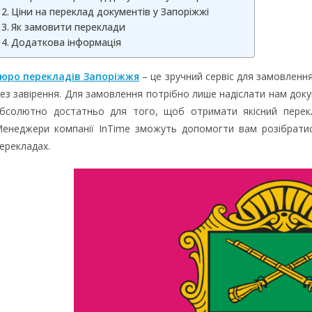
Ціни на переклад документів у Запоріжжі
Як замовити переклади
Додаткова інформація
юро перекладів Запоріжжя
– це зручний сервіс для замовлення п
ез завірення. Для замовлення потрібно лише надіслати нам док
бсолютно достатньо для того, щоб отримати якісний перекла
енеджери компанії InTime зможуть допомогти вам розібратис
ерекладах.