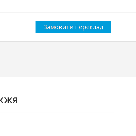
Замовити переклад
жжя