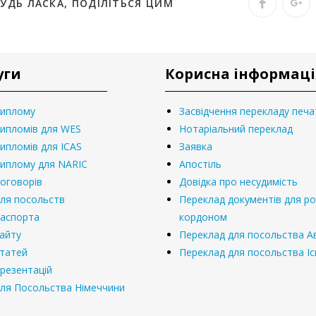
БУДЬ ЛАСКА, ПОДІЛІТЬСЯ ЦИМ
уги
Корисна інформаці
диплому
Засвідчення перекладу печ
ипломів для WES
Нотаріальний переклад
ипломів для ICAS
Заявка
диплому для NARIC
Апостіль
оговорів
Довідка про несудимість
ля посольств
Переклад документів для р
паспорта
кордоном
айту
Переклад для посольства Ав
статей
Переклад для посольства Іс
резентацій
ля Посольства Німеччини