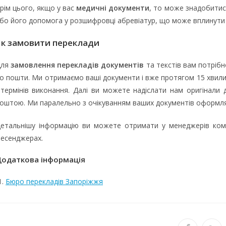
рім цього, якщо у вас
медичні документи
, то може знадобитис
бо його допомога у розшифровці абревіатур, що може вплинути
Як замовити переклади
Для
замовлення перекладів документів
та текстів вам потрібн
о пошти. Ми отримаємо ваші документи і вже протягом 15 хвили
 термінів виконання. Далі ви можете надіслати нам оригінали 
оштою. Ми паралельно з очікуванням ваших документів оформл
етальнішу інформацію ви можете отримати у менеджерів комп
есенджерах.
одаткова інформація
Бюро перекладів Запоріжжя