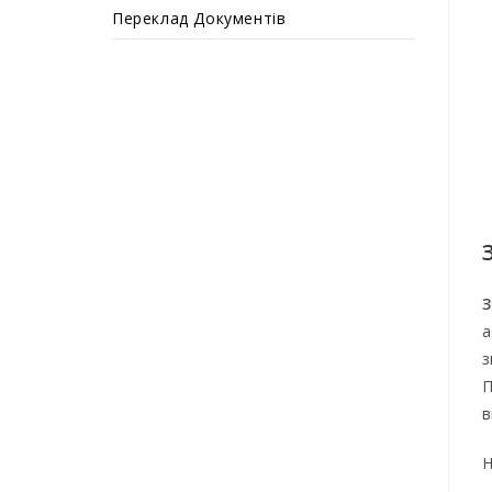
Переклад Документів
З
а
з
П
в
Н