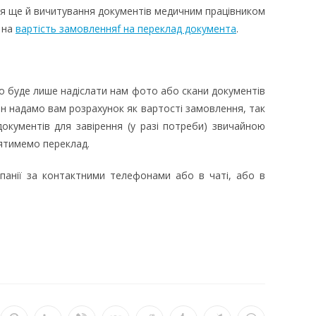
я ще й вичитування документів медичним працівником
 на
вартість замовленняf на переклад документа
.
о буде лише надіслати нам фото або скани документів
н надамо вам розрахунок як вартості замовлення, так
документів для завірення (у разі потреби) звичайною
ятимемо переклад.
анії за контактними телефонами або в чаті, або в