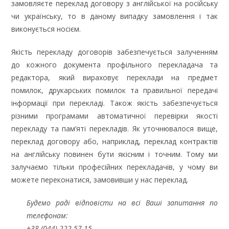
замовляєте переклад договору з англійської на російську
чи українську, то в даному випадку замовлення і так
виконується носієм.
Якість перекладу договорів забезпечується залученням
до кожного документа профільного перекладача та
редактора, який вираховує переклади на предмет
помилок, друкарських помилок та правильної передачі
інформації при перекладі. Також якість забезпечується
різними програмами автоматичної перевірки якості
перекладу та пам’яті перекладів. Як уточнювалося вище,
переклад договору або, наприклад, переклад контрактів
на англійську повинен бути якісним і точним. Тому ми
залучаємо тільки професійних перекладачів, у чому ви
можете переконатися, замовивши у нас переклад.
Будемо раді відповісти на всі Ваші запитання по
телефонам:
+38 (044) 222-57-15