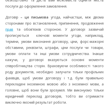
безкоштовно та дасть вам можливість оцінити якість
послуги до оформлення замовлення.
Договір
– це письмова
угода, найчастіше, між двома
сторонами про встановлення, припинення, продовження
прав
та обов’язків стороною. У договорі зазвичай
прописуються ключові моменти угоди, наприклад,
терміни, умови виконання договору, ціни, форс-мажорні
обставини, реквізити, штрафи, ціни послуги чи товари,
умови оплати та інші умови сотрудничества. Інакше
кажучи, у договорі вказуються основні моменти
співробітництва сторін. Враховуючи особливості такого
роду документів, необхідно залучати тільки профільних
фахівців, щоб умови договору і т.д. були правильно
перекладені іноземною мовою або з іноземної мови, а
головне, щоб вони були зрозумілі. Ми виконуємо тільки
юридичний переклад договорів, тобто ви отримаєте
виключно якісний результат роботи.