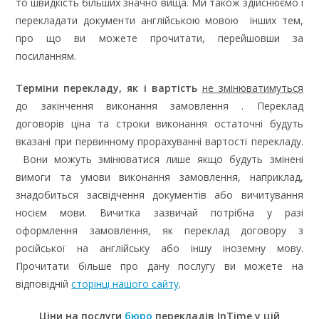
то швидкість більших значно вища. Ми також здійснюємо і
перекладати документи англійською мовою інших тем,
про що ви можете прочитати, перейшовши за
посиланням.
Терміни перекладу, як і вартість
не змінюватимуться
до закінчення виконання замовлення . Переклад
договорів ціна та строки виконання остаточні будуть
вказані при первинному прорахуванні вартості перекладу.
Вони можуть змінюватися лише якщо будуть змінені
вимоги та умови виконання замовлення, наприклад,
знадобиться засвідчення документів або вичитування
носієм мови. Вичитка зазвичай потрібна у разі
оформлення замовлення, як переклад договору з
російської на англійську або іншу іноземну мову.
Прочитати більше про дану послугу ви можете на
відповідній
сторінці нашого сайту
.
Ціни на послуги
бюро
перекладів InTime у цій