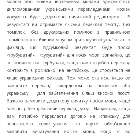
мовою або іншими іноземними мовами здійснюється
дипломованими українськими перекладачами. Кожен
документ буде додатково вичитаний редактором. В
результаті ви отримаєте якісний переклад тексту, без
помилок, без друкарських помилок з правильною
термінологією. Єдиним мінусом при залученні українського
фахівця, що підсумковий результат буде трохи
«грубуватий» і «сухуватий» для носія мови, звичайно, це
не повинно вас турбувати, якщо вам потрібен переклад
контракту з російської на англійську. Це стосується не
лише українських фахівців. Теж може статися, якщо ви
замовите переклад закордоном на російську або
українську. Для забезпечення більш високої якості
бажано замовити додаткову вичитку носієм мови, якщо
вам потрібен ідеальний переклад угод. Наприклад, якщо
вам потрібно перекласти договір на іспанську для
зовнішнього користування, то варто обов’язково
замовити вичитування носієм мови, якщо ж ви