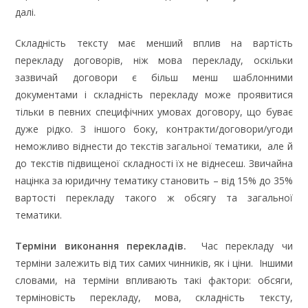
далі.
Складність тексту має менший вплив на вартість
перекладу договорів, ніж мова перекладу, оскільки
зазвичай договори є більш менш шаблонними
документами і складність перекладу може проявитися
тільки в певних специфічних умовах договору, що буває
дуже рідко. З іншого боку, контракти/договори/угоди
неможливо віднести до текстів загальної тематики, але й
до текстів підвищеної складності їх не віднесеш. Звичайна
націнка за юридичну тематику становить – від 15% до 35%
вартості перекладу такого ж обсягу та загальної
тематики.
Терміни виконання перекладів.
Час перекладу чи
терміни залежить від тих самих чинників, як і ціни. Іншими
словами, на терміни впливають такі фактори: обсяги,
терміновість перекладу, мова, складність тексту,