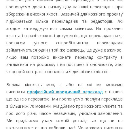
пропонуємо досить низьку ціну на наші переклади і при
збереженні високої якості. Зазвичай для кожного проекту
підбирається кілька перекладачів та редакторів, які
згодом затверджуються самим клієнтом. На прохання
клієнта і в разі схожості документів, що перекладаються,
протягом усього співробітництва перекладами
займатиметься один і той же фахівець. Це дуже важливо,
якщо вам потрібно виконати переклад контракту з
англійської на російську і ви постійно її оновлюєте, або
якщо цей контракт оновлюється для різних клієнтів.
Велика кількість мов, з або на які ми можемо
виконати
професійний юридичний переклад
є нашою
ще однією перевагою. Ми пропонуємо послуги перекладів
з більш ніж 70 мовами. Ми дбаємо про кожного клієнта та
про його різні, часом незвичайні, унікальні замовлення.
Ми приділяємо увагу кожній деталі, так що ви не
шкодуватимете, що вибрали нас! Ми можемо виконати