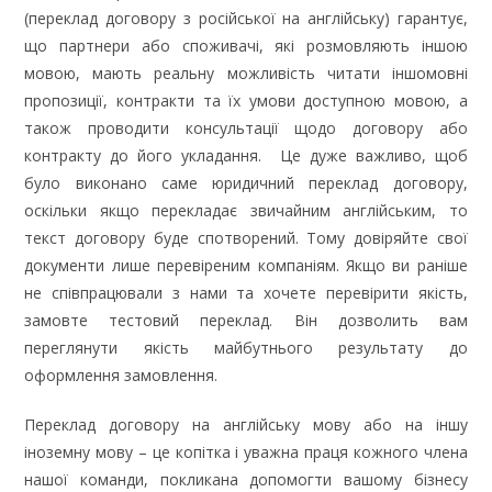
(переклад договору з російської на англійську) гарантує,
що партнери або споживачі, які розмовляють іншою
мовою, мають реальну можливість читати іншомовні
пропозиції, контракти та їх умови доступною мовою, а
також проводити консультації щодо договору або
контракту до його укладання. Це дуже важливо, щоб
було виконано саме юридичний переклад договору,
оскільки якщо перекладає звичайним англійським, то
текст договору буде спотворений. Тому довіряйте свої
документи лише перевіреним компаніям. Якщо ви раніше
не співпрацювали з нами та хочете перевірити якість,
замовте тестовий переклад. Він дозволить вам
переглянути якість майбутнього результату до
оформлення замовлення.
Переклад договору на англійську мову або на іншу
іноземну мову – це копітка і уважна праця кожного члена
нашої команди, покликана допомогти вашому бізнесу