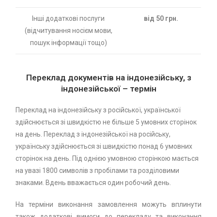
Інші додаткові послуги
від 50 грн.
(відчитування носієм мови,
пошук інформації тощо)
Переклад документів на індонезійську, з
індонезійської – термін
Переклад на індонезійську з російської, української
здійснюється зі швидкістю не більше 5 умовних сторінок
на день. Переклад з індонезійської на російську,
українську здійснюється зі швидкістю понад 6 умовних
сторінок на день. Під однією умовною сторінкою мається
на увазі 1800 символів з пробілами та розділовими
знаками. Вдень вважається один робочий день.
На терміни виконання замовлення можуть вплинути
також додаткові вимоги до перекладу та виконання