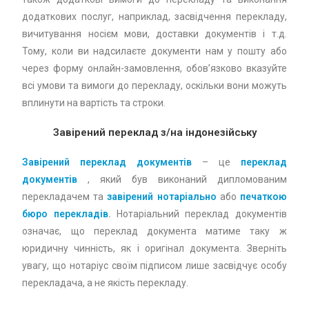
додаткових послуг, наприклад, засвідчення перекладу,
вичитування носієм мови, доставки документів і т.д.
Тому, коли ви надсилаєте документи нам у пошту або
через форму онлайн-замовлення, обов’язково вказуйте
всі умови та вимоги до перекладу, оскільки вони можуть
вплинути на вартість та строки.
Завірений переклад з/на індонезійську
Завірений переклад документів
– це
переклад
документів
, який був виконаний дипломованим
перекладачем та
завірений нотаріально
або
печаткою
бюро перекладів
.
Нотаріальний переклад документів
означає, що переклад документа матиме таку ж
юридичну чинність, як і оригінал документа. Зверніть
увагу, що нотаріус своїм підписом лише засвідчує особу
перекладача, а не якість перекладу.