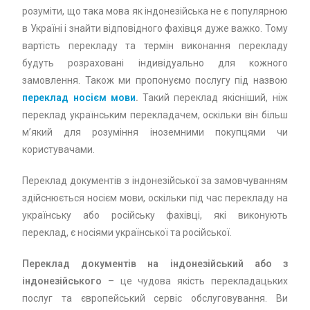
розуміти, що така мова як індонезійська не є популярною
в Україні і знайти відповідного фахівця дуже важко. Тому
вартість перекладу та термін виконання перекладу
будуть розраховані індивідуально для кожного
замовлення. Також ми пропонуємо послугу під назвою
переклад носієм мови
.
Такий переклад якісніший, ніж
переклад українським перекладачем, оскільки він більш
м’який для розуміння іноземними покупцями чи
користувачами.
Переклад документів з індонезійської за замовчуванням
здійснюється носієм мови, оскільки під час перекладу на
українську або російську фахівці, які виконують
переклад, є носіями української та російської.
Переклад документів на індонезійський або з
індонезійського
– це чудова якість перекладацьких
послуг та європейський сервіс обслуговування. Ви