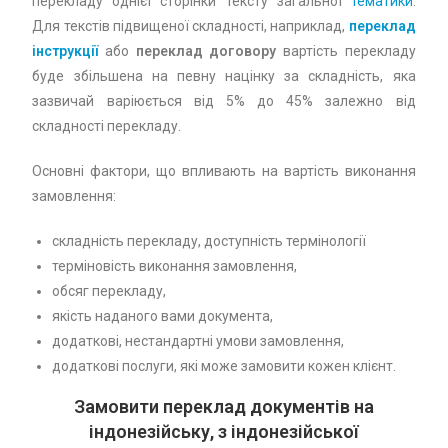
перекладу однієї сторінки тексту загальної
тематики
.
Для текстів підвищеної складності, наприклад,
переклад
інструкції
або
переклад договору
вартість перекладу
буде збільшена на певну націнку за складність, яка
зазвичай варіюється від 5% до 45% залежно від
складності перекладу.
Основні фактори, що впливають на вартість виконання
замовлення:
складність перекладу, доступність термінології
терміновість виконання замовлення,
обсяг перекладу,
якість наданого вами документа,
додаткові, нестандартні умови замовлення,
додаткові послуги, які може замовити кожен клієнт.
Замовити переклад документів на
індонезійську, з індонезійської