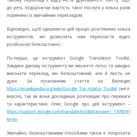
до речі, подорожчає вартість такої послуги у кілька разів
порівняно із звичайним перекладом.
Відповідно, щоб здешевити цей процес розглянемо кілька
інструментів, які дозволять нам перекласти відео
російською безкоштовно.
По-перше, це інструмент Google Translation Toolkit.
Завдяки даному інструменту ви зможете легко та швидко
виконати переклад, він безкоштовний, але й якість не
дуже. За посиланням стаття на Вікіпедію
https://en.wikipedia.org/wiki/Google_Tra nslator_Toolkit
(англ.
версія), так як вона докладніше розповідає про переваги
та характеристики. Опис Google про цей інструмент –
https://support.google.com/translate/toolkit/answer/ 147809?
hl=en
Звичайно, безкоштовними способами також є: попросити