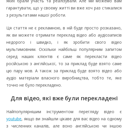
яких брали участь та реалізували. Але ми можемо вам
гарантувати, що у своєму житті ви вже хоч раз стикалися
з результатами нашої роботи.
Ця стаття не є рекламною, в ній буде просто розказано,
як ви можете отримати переклад відео або аудіозаписів
недорого і швидко, і як зробити свого відео
мультимовним. Оскільки найбільш популярним запитом
серед наших клієнтів є саме як перекласти відео
російською з англійської, то за приклад буде взято саме
цю пару мов. А також за приклад буде взято відео або
аудіо матеріали власного виробництва, тобто те, яке
точно не було перекладено.
Для відео, які вже були перекладені
Найпопулярнішим інструментом перегляду відео є
youtube
, якщо ви знайшли цікаве для вас відео на одному
з численних каналів, але воно англійською чи іншою