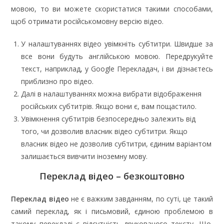
мовою, то ви можете скористатися такими способами,
щоб отримати російськомовну версію відео.
У налаштуваннях відео увімкніть субтитри. Швидше за
все вони будуть англійською мовою. Передрукуйте
текст, наприклад, у Google Перекладач, і ви дізнаєтесь
приблизно про відео.
Далі в налаштуваннях можна вибрати відображення
російських субтитрів. Якщо вони є, вам пощастило.
Увімкнення субтитрів безпосередньо залежить від
того, чи дозволив власник відео субтитри. Якщо
власник відео не дозволив субтитри, єдиним варіантом
залишається вивчити іноземну мову.
Переклад відео – безкоштовно
Переклад відео
не є важким завданням, по суті, це такий
самий переклад, як і письмовий, єдиною проблемою в
такому перекладі є відсутність друкованого тексту. Що,