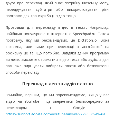
друга про переклад, який знає потрібну іноземну мову,
передрукувати субтитри або використовувати різні
програми для транскрибації відео тощо.
Програми для перекладу відео в текст.
Наприклад,
найбільш популярною в інтернеті є Speechpad.ru. Також
програму, яку ми рекомендуємо, це Dictation.io. Вона
іноземна, але саме при перекладі з англійської на
російську це те, що потрібно. Завдяки даним програмам
ви легко зможете отримати з відео текст або аудіо, а далі
вам вже вирішувати вибирати платні або безкоштовні
способи перекладу
Переклад відео та аудіо платно
Звичайно, першим, що ми порекомендуємо, якщо у вас
відео на YouTube – це звернеться безпосередньо за
перекладом в Google –
https://support.google.com/youtube/answer/2780526?hl=ua
.