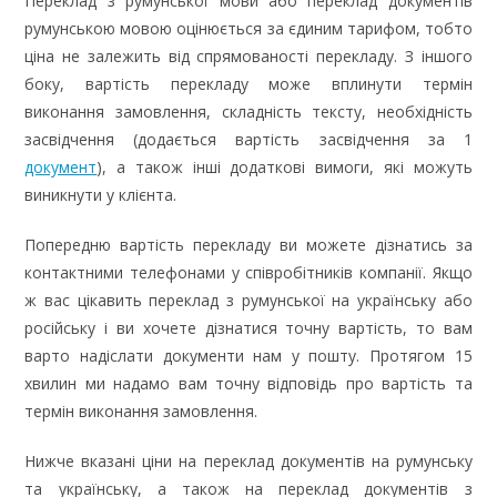
Переклад з румунської мови або переклад документів
румунською мовою оцінюється за єдиним тарифом, тобто
ціна не залежить від спрямованості перекладу. З іншого
боку, вартість перекладу може вплинути термін
виконання замовлення, складність тексту, необхідність
засвідчення (додається вартість засвідчення за 1
документ
), а також інші додаткові вимоги, які можуть
виникнути у клієнта.
Попередню вартість перекладу ви можете дізнатись за
контактними телефонами у співробітників компанії. Якщо
ж вас цікавить переклад з румунської на українську або
російську і ви хочете дізнатися точну вартість, то вам
варто надіслати документи нам у пошту. Протягом 15
хвилин ми надамо вам точну відповідь про вартість та
термін виконання замовлення.
Нижче вказані ціни на переклад документів на румунську
та українську, а також на переклад документів з