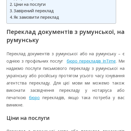
Ціни на послуги
Завірений переклад
Як замовити переклад
Переклад документів з румунської, на
румунську
Переклад документів з румунської або на румунську – є
однією з профільних послуг
бюро перекладів InTime
. Ми
надаємо послуги письмового перекладу з румунської на
українську або російську протягом усього часу існування
агентства перекладу. Для цієї мови ми можемо також
виконати засвідчення перекладу у нотаріуса або
печаткою
бюро
перекладів, якщо така потреба у вас
виникне.
Ціни на послуги