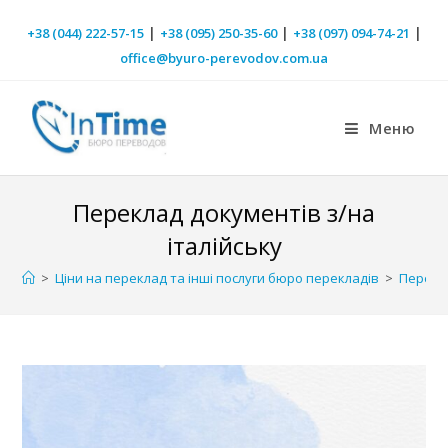
|
|
|
+38 (044) 222-57-15
+38 (095) 250-35-60
+38 (097) 094-74-21
office@byuro-perevodov.com.ua
Меню
Переклад документів з/на
італійську
>
Ціни на переклад та інші послуги бюро перекладів
>
Перекла