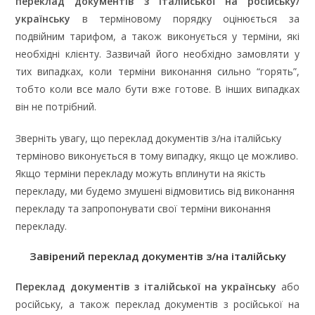
переклад документів з італійської на російську/
українську
в терміновому порядку оцінюється за
подвійним тарифом, а також виконується у терміни, які
необхідні клієнту. Зазвичай його необхідно замовляти у
тих випадках, коли терміни виконання сильно “горять”,
тобто коли все мало бути вже готове. В інших випадках
він не потрібний.
Зверніть увагу, що переклад документів з/на італійську
терміново виконується в тому випадку, якщо це можливо.
Якщо терміни перекладу можуть вплинути на якість
перекладу, ми будемо змушені відмовитись від виконання
перекладу та запропонувати свої терміни виконання
перекладу.
Завірений переклад документів з/на італійську
Переклад документів з італійської на українську
або
російську, а також переклад документів з російської на