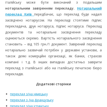
італійську може бути виконаний з подальшим
нотаріальним завіренням перекладу.
Нотаріальний
переклад Київ
передбачає, що переклад буде надалі
засвідчено нотаріусом. На перекладі стоятиме підпис
перекладача, друк нотаріуса, підпис нотаріуса. Переклад
документів та нотаріальне засвідчення перекладу
оцінюються окремо. Вартість нотаріального засвідчення
становить – від 105 грн./1 документ. Завірений переклад
нотаріально зазвичай потрібен у державні установи, а
також деякі комерційні організації, як банки, страхові
компанії і т.д. В інших випадках достатньо завірити
переклад з італійської або на італійську печаткою бюро
перекладів.
Додаткові сторінки
переклад з/на німецьку
переклад з /на французьку
переклад з/на іспанську