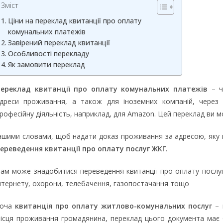
Зміст
Ціни на переклад квитанції про оплату
комунальних платежів
Завірений переклад квитанції
Особливості перекладу
Як замовити переклад
ереклад квитанції про оплату комунальних платежів
– ч
дреси проживання, а також для іноземних компаній, через 
рофесійну діяльність, наприклад, для Amazon. Цей переклад ви
ншими словами, щоб надати доказ проживання за адресою, яку ви
ереведення квитанції про оплату послуг ЖКГ
.
ам може знадобитися переведення квитанції про оплату послу
нтернету, охорони, телебачення, газопостачання тощо
Хоча
квитанція про оплату житлово-комунальних послуг
– 
ісця проживання громадянина, переклад цього документа має б