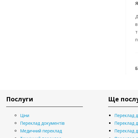
Я
Д
в
т
п
Послуги
Ще посл
Ціни
Переклад 
Переклад документів
Переклад д
Медичний переклад
Переклад д