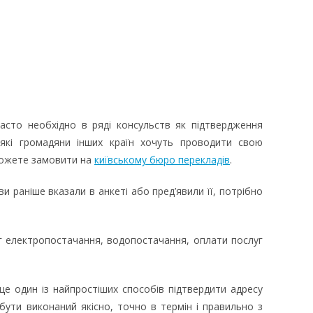
асто необхідно в ряді консульств як підтвердження
які громадяни інших країн хочуть проводити свою
 можете замовити на
київському бюро перекладів
.
 раніше вказали в анкеті або пред’явили її, потрібно
г електропостачання, водопостачання, оплати послуг
це один із найпростіших способів підтвердити адресу
ути виконаний якісно, точно в термін і правильно з