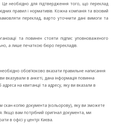
). Це необхідно для підтвердження того, що переклад
ідних правил і нормативів. Кожна компанія та візовий
замовляти переклад, варто уточнити дані вимоги та
рганізації та повинен стояти підпис уповноваженого
ьно, а лише печаткою бюро перекладів.
 необхідно обов’язково вказати правильне написання
ви вказували в анкеті, дана інформація повинна
дреса на квитанції та адресу, яку ви вказали в
м скан-копію документа (кольорову), яку ви зможете
. Якщо вам потрібний оригінал документа, ми
и в офісі у центрі Києва.