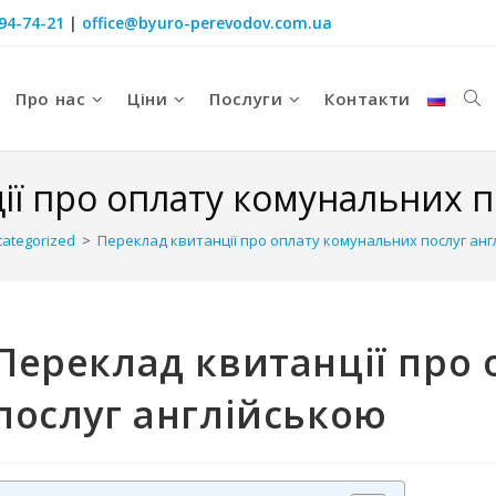
094-74-21
|
office@byuro-perevodov.com.ua
Про нас
Ціни
Послуги
Контакти
ії про оплату комунальних п
ategorized
>
Переклад квитанції про оплату комунальних послуг анг
Переклад квитанції про
послуг англійською