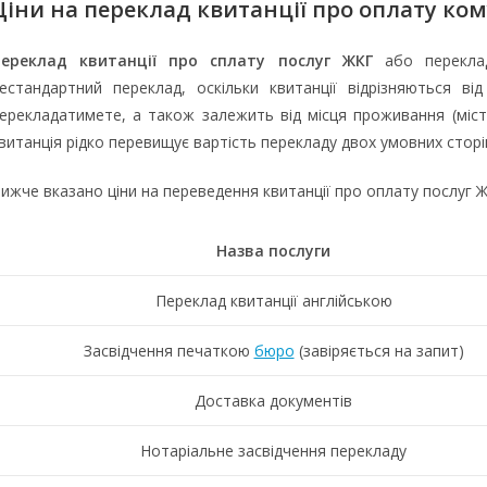
Ціни на переклад квитанції про оплату
ком
ереклад квитанції про сплату послуг ЖКГ
або переклад
естандартний переклад, оскільки квитанції відрізняються ві
ерекладатимете, а також залежить від місця проживання (міст
витанція рідко перевищує вартість перекладу двох умовних сторі
ижче вказано ціни на переведення квитанції про оплату послуг Ж
Назва послуги
Переклад квитанції англійською
Засвідчення печаткою
бюро
(завіряється на запит)
Доставка документів
Нотаріальне засвідчення перекладу