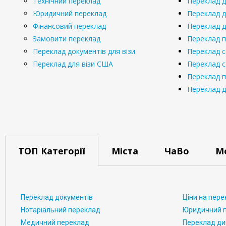
Технічний переклад
Переклад 
Юридичний переклад
Переклад д
Фінансовий переклад
Переклад д
Замовити переклад
Переклад 
Переклад документів для візи
Переклад с
Переклад для візи США
Переклад 
Переклад п
Переклад д
ТОП Категорії
Міста
ЧаВо
М
Переклад документів
Ціни на пере
Нотаріальний переклад
Юридичний 
Медичний переклад
Переклад д