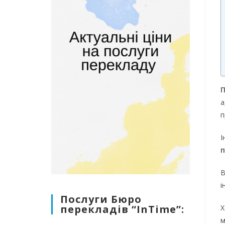
П
а
п
І
п
В
і
Послуги Бюро
перекладів “InTime”:
м