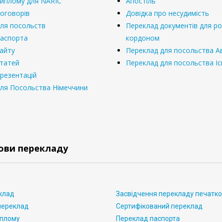
диплому для NARIC
Апостіль
оговорів
Довідка про несудимість
ля посольств
Переклад документів для р
паспорта
кордоном
айту
Переклад для посольства Ав
статей
Переклад для посольства Іс
резентацій
ля Посольства Німеччини
ови перекладу
клад
Засвідчення перекладу печатк
переклад
Сертифікований переклад
иплому
Переклад паспорта