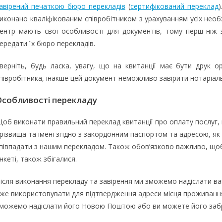
авірений печаткою бюро перекладів
(
сертифікований переклад
иконано кваліфікованим співробітником з урахуванням усіх необх
ентр мають свої особливості для документів, тому перш ніж 
ередати їх бюро перекладів.
верніть, будь ласка, увагу, що на квитанції має бути друк о
півробітника, інакше цей документ неможливо завірити нотаріал
Особливості перекладу
об виконати правильний переклад квитанції про оплату послуг,
різвища та імені згідно з закордонним паспортом та адресою, як 
півпадати з нашим перекладом. Також обов’язково важливо, щоб а
нкеті, також збігалися.
ісля виконання перекладу та завірення ми зможемо надіслати ва
же використовувати для підтвердження адреси місця проживання
можемо надіслати його Новою Поштою або ви можете його забрат