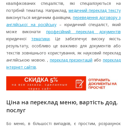
кваліфікованих спеціалістів, які спеціалізуються на
потрібній тематиці. Наприклад,
медичний переклад тексту
виконується медичним фахівцем,
переведення договору з
англійської на російську
– юридичний спеціаліст, який
може виконати
професійний переклад документів
юридичної
тематики
. Це забезпечує високу якість
результату, особливо це важливо для документів або
текстів зовнішнього користування, як науковий переклад
англійською мовою. ,
переклад презентацій
або
переклад
інтернет сайтів
.
Ціна на переклад меню, вартість дод.
послуг
Бо меню, в більшості випадків, є простим, розрахунок