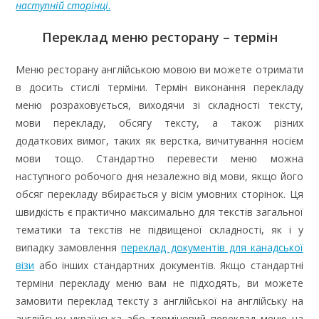
наступній сторінці
.
Переклад меню ресторану – термін
Меню ресторану англійською мовою ви можете отримати
в досить стислі терміни. Термін виконання перекладу
меню розраховується, виходячи зі складності тексту,
мови перекладу, обсягу тексту, а також різних
додаткових вимог, таких як верстка, вичитування носієм
мови тощо. Стандартно перевести меню можна
наступного робочого дня незалежно від мови, якщо його
обсяг перекладу вбирається у вісім умовних сторінок. Ця
швидкість є практично максимально для текстів загальної
тематики та текстів не підвищеної складності, як і у
випадку замовлення
переклад документів для канадської
візи
або інших стандартних документів. Якщо стандартні
терміни перекладу меню вам не підходять, ви можете
замовити переклад тексту з англійської на англійську на
англійську українська або терміновий переклад меню на