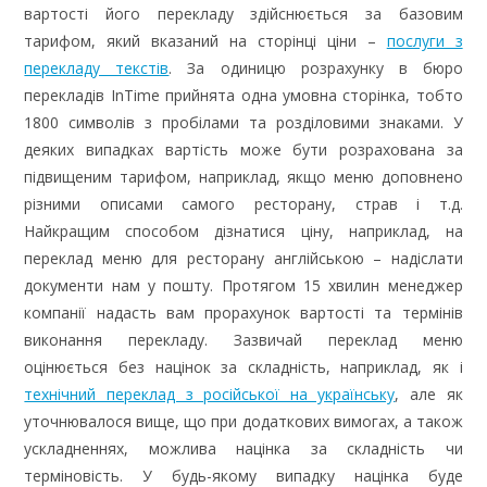
вартості його перекладу здійснюється за базовим
тарифом, який вказаний на сторінці ціни –
послуги з
перекладу текстів
. За одиницю розрахунку в бюро
перекладів InTime прийнята одна умовна сторінка, тобто
1800 символів з пробілами та розділовими знаками. У
деяких випадках вартість може бути розрахована за
підвищеним тарифом, наприклад, якщо меню доповнено
різними описами самого ресторану, страв і т.д.
Найкращим способом дізнатися ціну, наприклад, на
переклад меню для ресторану англійською – надіслати
документи нам у пошту. Протягом 15 хвилин менеджер
компанії надасть вам прорахунок вартості та термінів
виконання перекладу. Зазвичай переклад меню
оцінюється без націнок за складність, наприклад, як і
технічний переклад з російської на українську
, але як
уточнювалося вище, що при додаткових вимогах, а також
ускладненнях, можлива націнка за складність чи
терміновість. У будь-якому випадку націнка буде