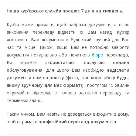
Наша кур’єрська служба працює 7 днів на тиждень.
Кур’єр може приїхати, щоб забрати документи, а після
виконання перекладу відвезти їх Вам назад. Кур’єр
доставить Вам документи в будь-який зручний для Вас
час та місце. Також, якщо Вам не потрібно завіряти
документи нотаріально або печаткою
бюро
перекладів,
Ви можете
скористатися послугою онлайн
обслуговування
. Для цього Вам необхідно
надіслати
документи нам на пошту
(фото, скан копію або
у будь-
якому зручному для Вас форматі
) і протягом 15 хвилин
отримайте відповідь з точною вартістю перекладу та
термінами здачі .
Таким чином, Вам навіть не доведеться виходити з дому,
щоб отримати
професійний переклад документів.