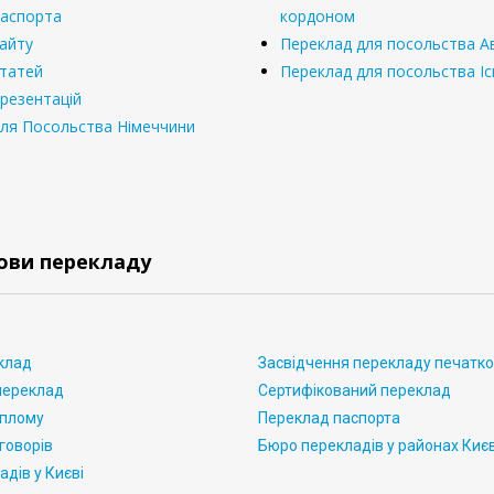
паспорта
кордоном
айту
Переклад для посольства Ав
статей
Переклад для посольства Іс
резентацій
ля Посольства Німеччини
ови перекладу
клад
Засвідчення перекладу печатк
переклад
Сертифікований переклад
иплому
Переклад паспорта
говорів
Бюро перекладів у районах Киє
дів у Києві