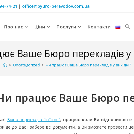
094-74-21
|
office@byuro-perevodov.com.ua
Про нас
Ціни
Послуги
Контакти
ює Ваше Бюро перекладів у 
>
Uncategorized
>
Чи працює Ваше Бюро перекладів у вихідні?
Чи працює Ваше Бюро пер
ак!
Бюро перекладів “InTime”
,
працює коли Ви відпочиваєте
.
риїде до Вас і забере всі документи, а Ви зможете провести ц