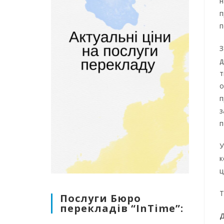
н
п
п
З
д
т
о
п
з
п
У
к
ц
Т
Послуги Бюро
перекладів “InTime”:
Д