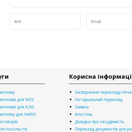
уги
Корисна інформаці
диплому
Засвідчення перекладу печ
ипломів для WES
Нотаріальний переклад
ипломів для ICAS
Заявка
диплому для NARIC
Апостіль
оговорів
Довідка про несудимість
ля посольств
Переклад документів для р