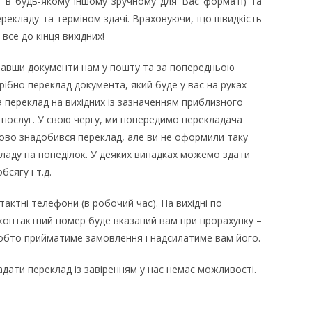
о в будь-якому іншому зручному для Вас форматі) та
ерекладу та терміном здачі. Враховуючи, що швидкість
все до кінця вихідних!
лавши документи нам у пошту та за попередньою
рібно переклад документа, який буде у вас на руках
а переклад на вихідних із зазначенням приблизного
 послуг. У свою чергу, ми попередимо перекладача
іново знадобився переклад, але ви не оформили таку
ладу на понеділок. У деяких випадках можемо здати
бсягу і т.д.
ктні телефони (в робочий час). На вихідні по
онтактний номер буде вказаний вам при прорахунку –
обто прийматиме замовлення і надсилатиме вам його.
адати переклад із завіренням у нас немає можливості.