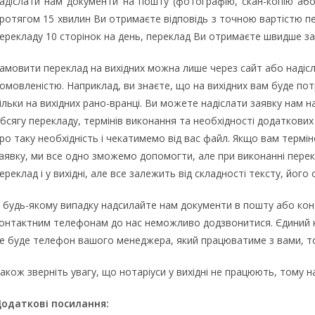
адіслати нам документи на пошту (фотографію, скан-копію аб
ротягом 15 хвилин Ви отримаєте відповідь з точною вартістю п
ерекладу 10 сторінок на день, переклад Ви отримаєте швидше за 
амовити переклад на вихідних можна лише через сайт або надіс
омовленістю. Наприклад, ви знаєте, що на вихідних вам буде пот
ільки на вихідних рано-вранці. Ви можете надіслати заявку нам н
бсягу перекладу, термінів виконання та необхідності додаткових
ро таку необхідність і чекатимемо від вас файл. Якщо вам терм
аявку, ми все одно зможемо допомогти, але при виконанні перек
ереклад і у вихідні, але все залежить від складності тексту, його о
 будь-якому випадку надсилайте нам документи в пошту або конта
онтактним телефонам до нас неможливо додзвонитися. Єдиний к
е буде телефон вашого менеджера, який працюватиме з вами, т
акож зверніть увагу, що нотаріуси у вихідні не працюють, тому н
одаткові посилання: