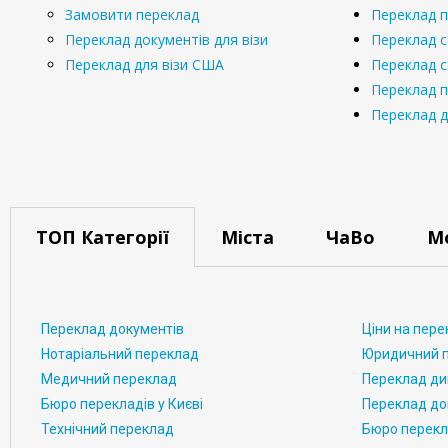
Замовити переклад
Переклад 
Переклад документів для візи
Переклад с
Переклад для візи США
Переклад 
Переклад п
Переклад д
ТОП Категорії
Міста
ЧаВо
М
Переклад документів
Ціни на пере
Нотаріальний переклад
Юридичний 
Медичний переклад
Переклад д
Бюро перекладів у Києві
Переклад до
Технічний переклад
Бюро перекла